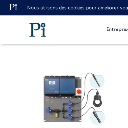
Email
ventes@processinstruments.fr
Entrepris