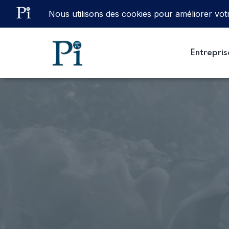
Email
ventes@processinstruments.fr
Entrepris