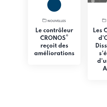
NOUVELLES
Le contrôleur
Les 
®
CRONOS
d’
reçoit des
Diss
améliorations
s’
d’u
A