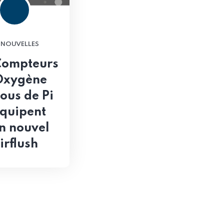
NOUVELLES
Compteurs
Oxygène
ous de Pi
équipent
n nouvel
irflush