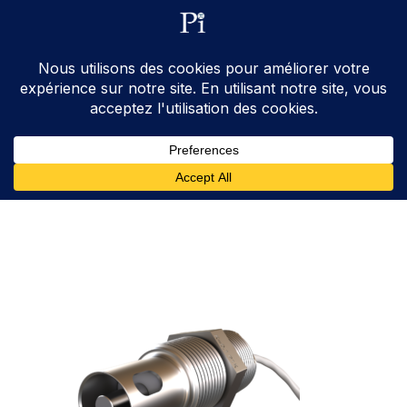
ventes@processinstruments.fr
33 (0) 6 24 58 34 27
Contactez Nous