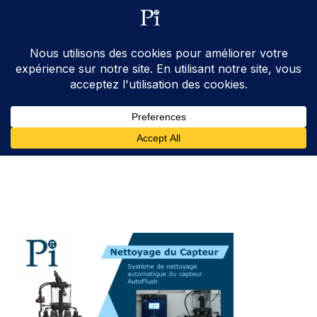
ventes@processinstruments.fr
33 (0) 6 24 58 34 27
Contactez Nous