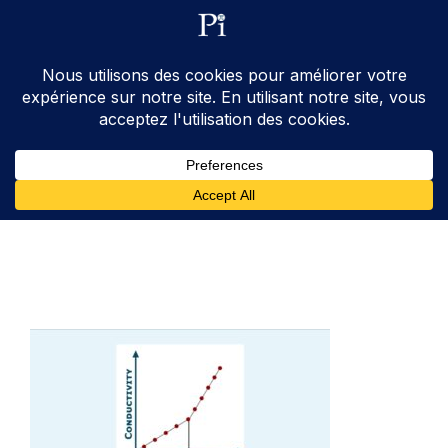
ventes@processinstruments.fr
33 (0) 6 24 58 34 27
Contactez Nous