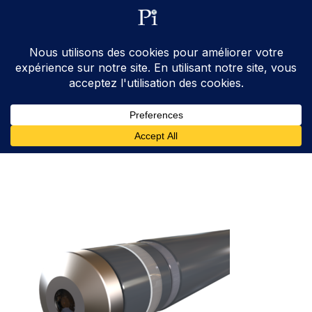
ventes@processinstruments.fr
33 (0) 6 24 58 34 27
Contactez Nous