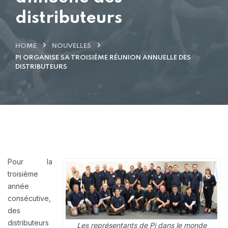
distributeurs
HOME
NOUVELLES
PI ORGANISE SA TROISIÈME RÉUNION ANNUELLE DES
DISTRIBUTEURS
Pour la
troisième
année
consécutive,
des
distributeurs
Les représentants de Pi dans le monde