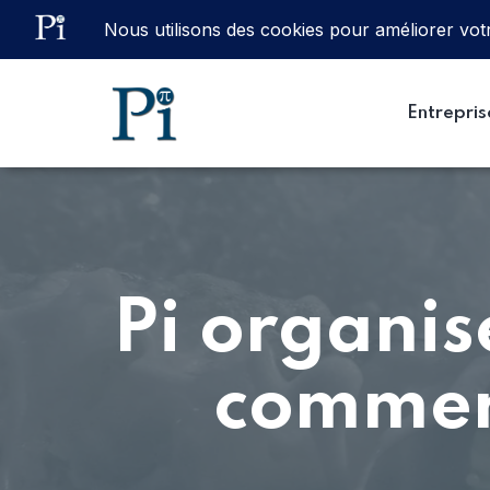
Email
ventes@processinstruments.fr
Entrepris
Pi organis
commerc