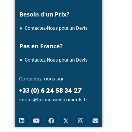
Besoin d'un Prix?
NOUVELLES
NOUV
● Contactez-Nous pour un Devis
Pas en France?
● Contactez-Nous pour un Devis
Contactez-nous sur
+33 (0) 6 24 58 34 27
ventes@processinstruments.fr
Système de rétroaction de
Mon
boucle de contrôle PID
con
de 
Système de rétroaction de boucle de