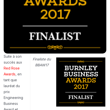
Suite à son
Finaliste du
succès aux
BBAW17
Red Rose
Awards
, en
tant que
lauréat du
prix
Engineering
Business
Award et