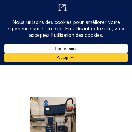
ventes@processinstruments.fr
33 (0) 6 24 58 34 27
Contactez Nous