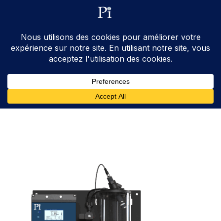
ventes@processinstruments.fr
33 (0) 6 24 58 34 27
Contactez Nous