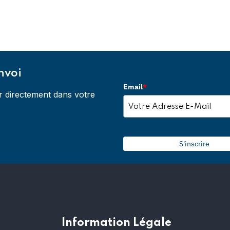
nvoi
Email
*
r directement dans votre
S'inscrire
Information Légale