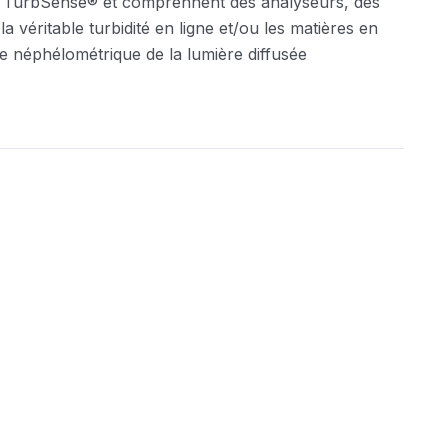
és TurbSense® et comprennent des analyseurs, des
a véritable turbidité en ligne et/ou les matières en
e néphélométrique de la lumière diffusée