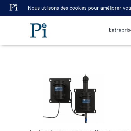
Email
ventes@processinstruments.fr
Entrepris