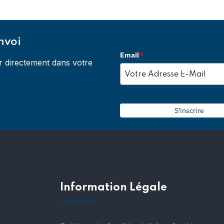
nvoi
Email
*
r directement dans votre
S'inscrire
Information Légale