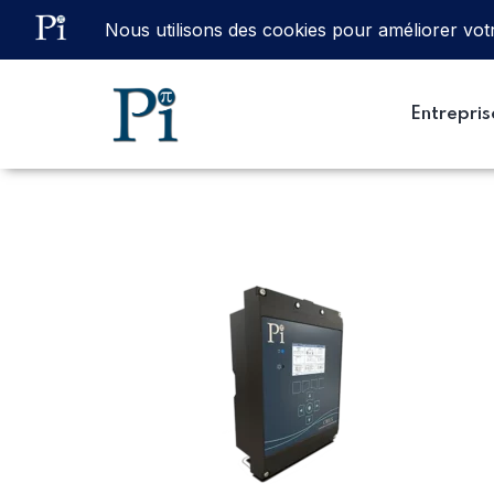
Email
ventes@processinstruments.fr
Entrepris