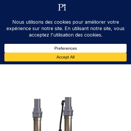
ventes@processinstruments.fr
33 (0) 6 24 58 34 27
Contactez Nous