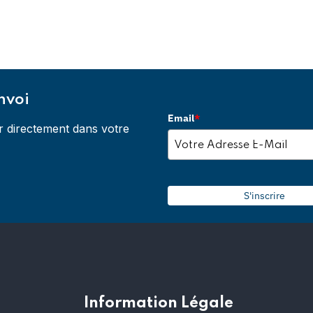
nvoi
Email
*
r directement dans votre
S'inscrire
Information Légale