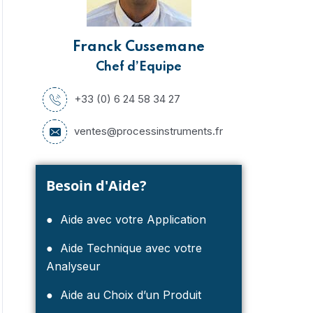
Franck Cussemane
Process Instruments
Ana
Chef d’Equipe
célèbre la double victoire
dés
+33 (0) 6 24 58 34 27
du Queen’s Award
Analy
ventes@processinstruments.fr
Comm
Process Instruments célèbre la double
plus 
victoire du Queen’s Award Pi a célébré
la réception d’un…
Besoin d'Aide?
● Aide avec votre Application
● Aide Technique avec votre
Analyseur
● Aide au Choix d’un Produit