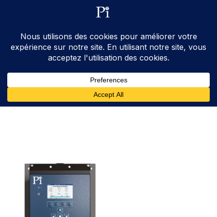
ventes@processinstruments.fr
33 (0) 6 24 58 34 27
Contactez Nous