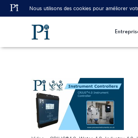
Email
ventes@processinstruments.fr
Entrepris