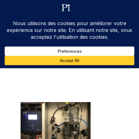
ventes@processinstruments.fr
33 (0) 6 24 58 34 27
Contactez Nous