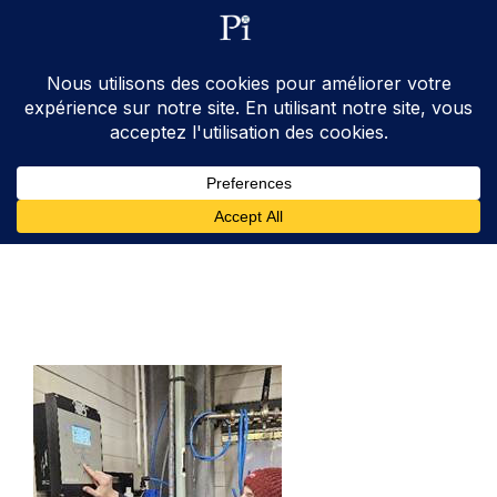
ventes@processinstruments.fr
33 (0) 6 24 58 34 27
Contactez Nous