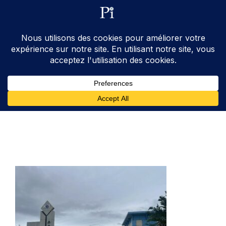
ventes@processinstruments.fr
33 (0) 6 24 58 34 27
Contactez Nous