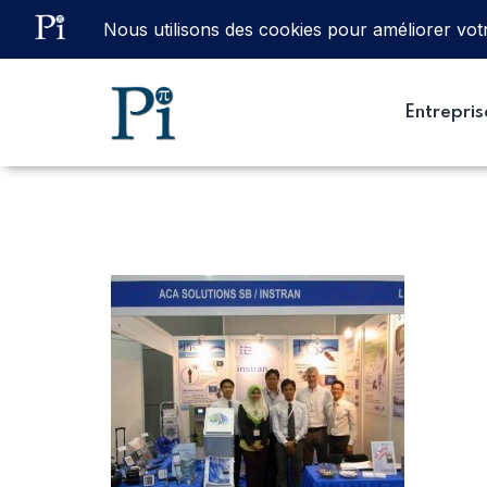
Email
ventes@processinstruments.fr
Entrepris